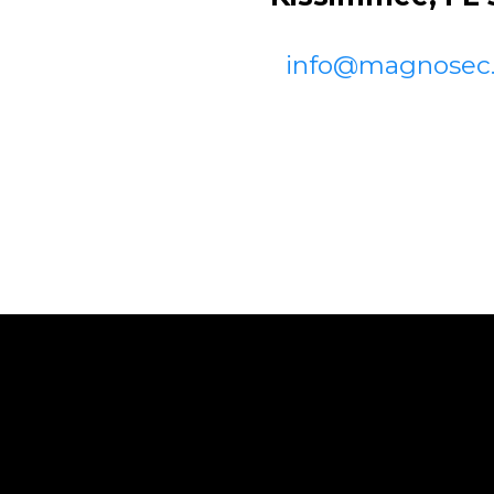
info@magnosec