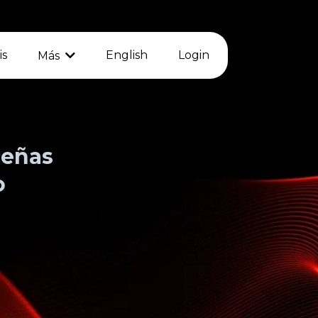
is
English
Login
Más
señas
o